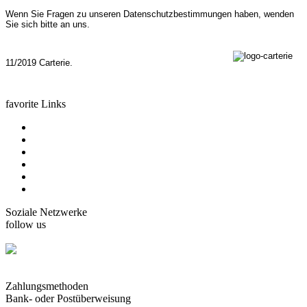
Wenn Sie Fragen zu unseren Datenschutzbestimmungen haben, wenden
Sie sich bitte an uns.
11/2019 Carterie.
favorite Links
home
Karten Gorjuss
Karten Boissonnard
Karten Misstigri
Karten Rutsaert
Karten Rond-de-Lune
Soziale Netzwerke
follow us
facebook.com/carterie.ch
Zahlungsmethoden
Bank- oder Postüberweisung