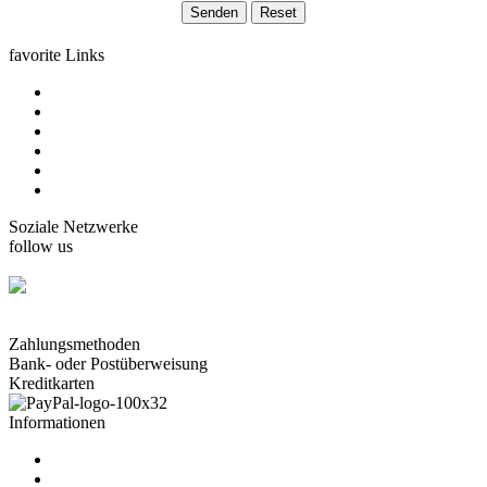
mad4media
softwareentwicklung
favorite Links
home
Karten Gorjuss
Karten Boissonnard
Karten Misstigri
Karten Rutsaert
Karten Rond-de-Lune
Soziale Netzwerke
follow us
facebook.com/carterie.ch
Zahlungsmethoden
Bank- oder Postüberweisung
Kreditkarten
Informationen
über uns
Kontaktformular