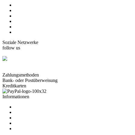
home
Karten Gorjuss
Karten Boissonnard
Karten Misstigri
Karten Rutsaert
Karten Rond-de-Lune
Soziale Netzwerke
follow us
facebook.com/carterie.ch
Zahlungsmethoden
Bank- oder Postüberweisung
Kreditkarten
Informationen
über uns
Kontaktformular
AGB
Datenschutz
Lieferung