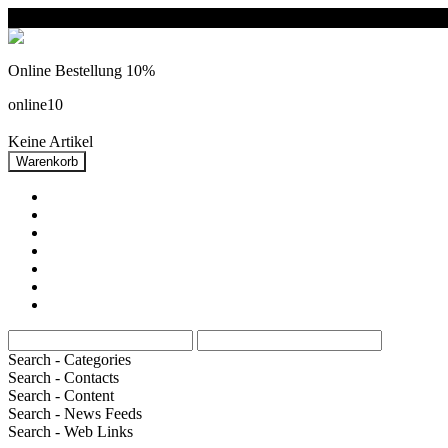
Online Bestellung 10%
online10
Keine Artikel
home
Doppelkarten
Postkarten
Kollektionen
kartenformate
Themen
Informationen
Search - Categories
Search - Contacts
Search - Content
Search - News Feeds
Search - Web Links