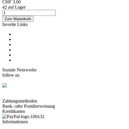
CHF 3.00
42 auf Lager
favorite Links
home
Karten Gorjuss
Karten Boissonnard
Karten Misstigri
Karten Rutsaert
Karten Rond-de-Lune
Soziale Netzwerke
follow us
facebook.com/carterie.ch
Zahlungsmethoden
Bank- oder Postüberweisung
Kreditkarten
Informationen