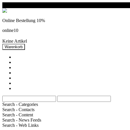
Online Bestellung 10%
online10
Keine Artikel
home
Doppelkarten
Postkarten
Kollektionen
kartenformate
Themen
Informationen
Search - Categories
Search - Contacts
Search - Content
Search - News Feeds
Search - Web Links